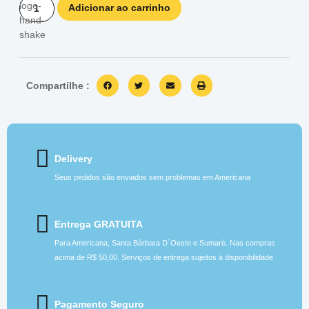
Adicionar ao carrinho
Compartilhe :
Delivery
Seus pedidos são enviados sem problemas em Americana
Entrega GRATUITA
Para Americana, Santa Bárbara D´Oeste e Sumaré. Nas compras
acima de R$ 50,00. Serviços de entrega sujeitos à disponibilidade
Pagamento Seguro