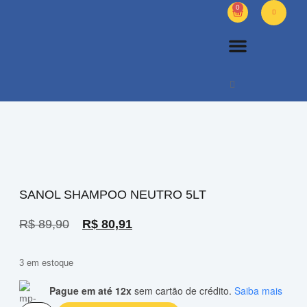
0
PETS DIVERSOS
OUTROS PRODUTOS
SOBRE NÓS
SANOL SHAMPOO NEUTRO 5LT
R$
89,90
R$
80,91
3 em estoque
Pague em até 12x
sem cartão de crédito.
Saiba mais