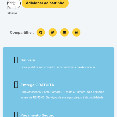
Adicionar ao carrinho
Compartilhe :
Delivery
Seus pedidos são enviados sem problemas em Americana
Entrega GRATUITA
Para Americana, Santa Bárbara D´Oeste e Sumaré. Nas compras
acima de R$ 50,00. Serviços de entrega sujeitos à disponibilidade
Pagamento Seguro