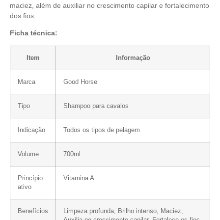
maciez, além de auxiliar no crescimento capilar e fortalecimento
dos fios.
Ficha técnica:
Item
Informação
Marca
Good Horse
Tipo
Shampoo para cavalos
Indicação
Todos os tipos de pelagem
Volume
700ml
Princípio
Vitamina A
ativo
Benefícios
Limpeza profunda, Brilho intenso, Maciez,
Auxilia no crescimento capilar, Fortalece os fios,