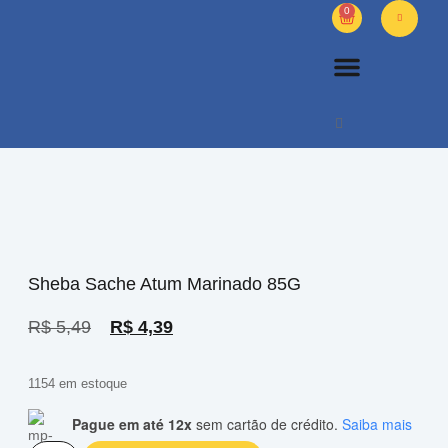
0
PETS DIVERSOS
OUTROS PRODUTOS
SOBRE NÓS
Sheba Sache Atum Marinado 85G
R$
5,49
R$
4,39
1154 em estoque
Pague em até 12x
sem cartão de crédito.
Saiba mais