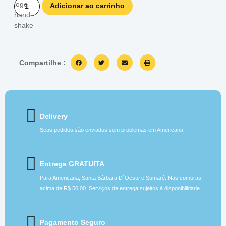
Adicionar ao carrinho
Compartilhe :
Delivery
Seus pedidos são enviados sem problemas em Americana
Entrega GRATUITA
Para Americana, Santa Bárbara D´Oeste e Sumaré. Nas compras
acima de R$ 50,00. Serviços de entrega sujeitos à disponibilidade
Pagamento Seguro