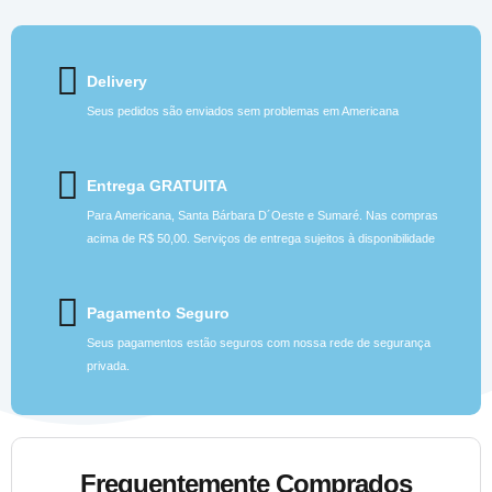
Delivery
Seus pedidos são enviados sem problemas em Americana
Entrega GRATUITA
Para Americana, Santa Bárbara D´Oeste e Sumaré. Nas compras
acima de R$ 50,00. Serviços de entrega sujeitos à disponibilidade
Pagamento Seguro
Seus pagamentos estão seguros com nossa rede de segurança
privada.
Frequentemente Comprados