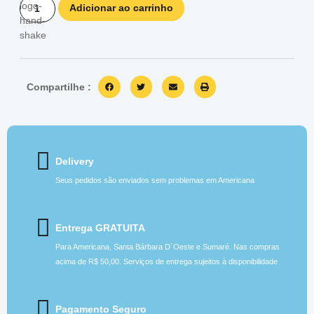
Adicionar ao carrinho
Compartilhe :
Delivery
Seus pedidos são enviados sem problemas em Americana
Entrega GRATUITA
Para Americana, Santa Bárbara D´Oeste e Sumaré. Nas compras
acima de R$ 50,00. Serviços de entrega sujeitos à disponibilidade
Pagamento Seguro