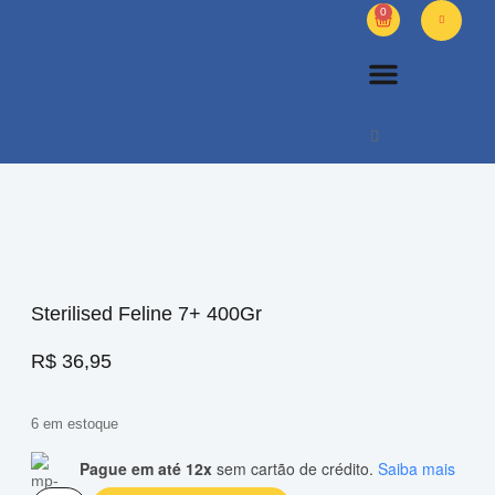
0
PETS DIVERSOS
OUTROS PRODUTOS
SOBRE NÓS
Sterilised Feline 7+ 400Gr
R$
36,95
6 em estoque
Pague em até 12x
sem cartão de crédito.
Saiba mais