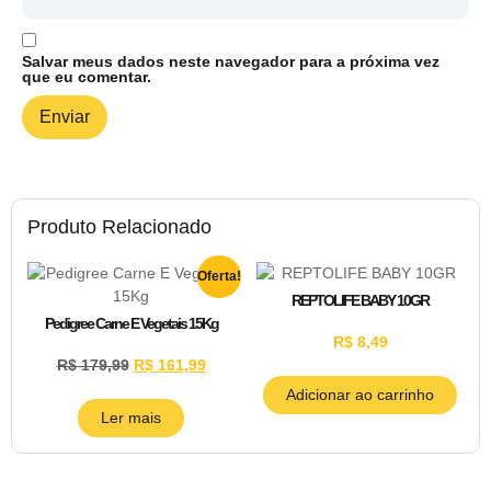
Salvar meus dados neste navegador para a próxima vez
que eu comentar.
Produto Relacionado
Oferta!
REPTOLIFE BABY 10GR
Pedigree Carne E Vegetais 15Kg
R$
8,49
R$
179,99
R$
161,99
Adicionar ao carrinho
Ler mais