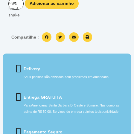
Adicionar ao carrinho
Compartilhe :
Delivery
Seus pedidos são enviados sem problemas em Americana
Entrega GRATUITA
Para Americana, Santa Bárbara D´Oeste e Sumaré. Nas compras
acima de R$ 50,00. Serviços de entrega sujeitos à disponibilidade
Pagamento Seguro