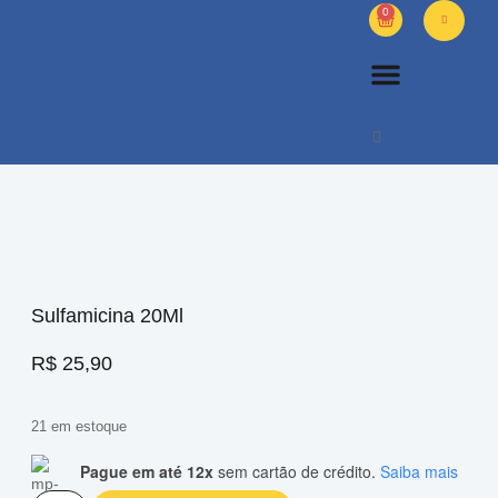
0
PETS DIVERSOS
OUTROS PRODUTOS
SOBRE NÓS
Sulfamicina 20Ml
R$
25,90
21 em estoque
Pague em até 12x
sem cartão de crédito.
Saiba mais