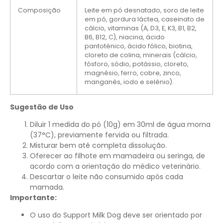
Composição
Leite em pó desnatado, soro de leite
em pó, gordura láctea, caseinato de
cálcio, vitaminas (A, D3, E, K3, B1, B2,
B6, B12, C), niacina, ácido
pantotênico, ácido fólico, biotina,
cloreto de colina, minerais (cálcio,
fósforo, sódio, potássio, cloreto,
magnésio, ferro, cobre, zinco,
manganês, iodo e selênio).
Sugestão de Uso
Diluir 1 medida do pó (10g) em 30ml de água morna
(37°C), previamente fervida ou filtrada.
Misturar bem até completa dissolução.
Oferecer ao filhote em mamadeira ou seringa, de
acordo com a orientação do médico veterinário.
Descartar o leite não consumido após cada
mamada.
Importante:
O uso do Support Milk Dog deve ser orientado por