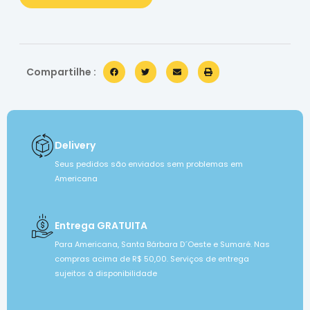
Compartilhe :
Delivery
Seus pedidos são enviados sem problemas em
Americana
Entrega GRATUITA
Para Americana, Santa Bárbara D´Oeste e Sumaré. Nas
compras acima de R$ 50,00. Serviços de entrega
sujeitos à disponibilidade