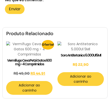
vez que eu comentar.
Produto Relacionado
Oferta!
Soro Antitetanico 5.000Ul 5Ml
Vermífugo Ceva Petzi Gatos 600
mg – 4 Comprimidos
R$
22,90
R$
49,90
R$
44,91
Adicionar ao
carrinho
Adicionar ao
carrinho