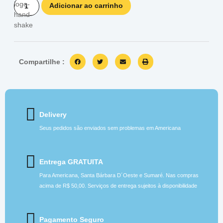
Adicionar ao carrinho
Compartilhe :
Delivery
Seus pedidos são enviados sem problemas em Americana
Entrega GRATUITA
Para Americana, Santa Bárbara D´Oeste e Sumaré. Nas compras
acima de R$ 50,00. Serviços de entrega sujeitos à disponibilidade
Pagamento Seguro