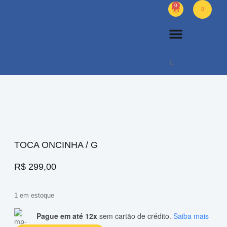
0
PETS DIVERSOS
OUTROS PRODUTOS
SOBRE NÓS
TOCA ONCINHA / G
R$
299,00
1 em estoque
Pague em até 12x
sem cartão de crédito.
Saiba mais