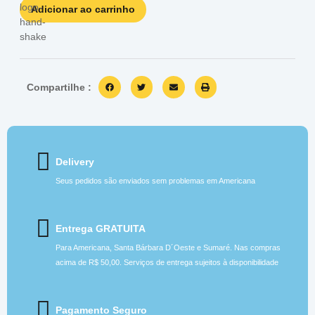
Adicionar ao carrinho
Compartilhe :
Delivery
Seus pedidos são enviados sem problemas em Americana
Entrega GRATUITA
Para Americana, Santa Bárbara D´Oeste e Sumaré. Nas compras
acima de R$ 50,00. Serviços de entrega sujeitos à disponibilidade
Pagamento Seguro