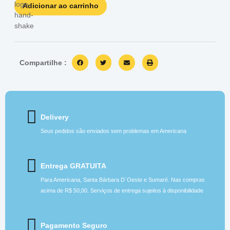
Adicionar ao carrinho
Compartilhe :
Delivery
Seus pedidos são enviados sem problemas em Americana
Entrega GRATUITA
Para Americana, Santa Bárbara D´Oeste e Sumaré. Nas compras
acima de R$ 50,00. Serviços de entrega sujeitos à disponibilidade
Pagamento Seguro