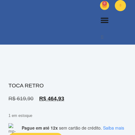
0
PETS DIVERSOS
OUTROS PRODUTOS
SOBRE NÓS
TOCA RETRO
R$
619,90
R$
464,93
1 em estoque
Pague em até 12x
sem cartão de crédito.
Saiba mais