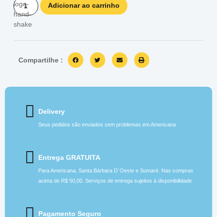
Adicionar ao carrinho
Compartilhe :
Delivery
Seus pedidos são enviados sem problemas em Americana
Entrega GRATUITA
Para Americana, Santa Bárbara D´Oeste e Sumaré. Nas compras
acima de R$ 50,00. Serviços de entrega sujeitos à disponibilidade
Pagamento Seguro