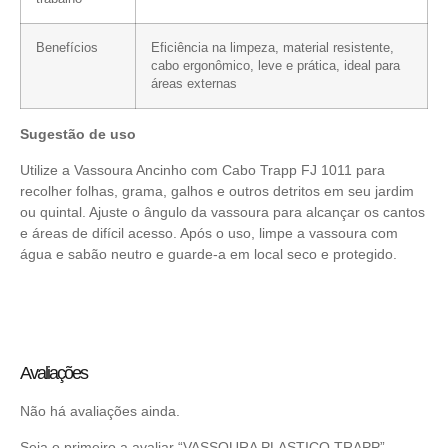
Benefícios
Eficiência na limpeza, material resistente,
cabo ergonômico, leve e prática, ideal para
áreas externas
Sugestão de uso
Utilize a Vassoura Ancinho com Cabo Trapp FJ 1011 para
recolher folhas, grama, galhos e outros detritos em seu jardim
ou quintal. Ajuste o ângulo da vassoura para alcançar os cantos
e áreas de difícil acesso. Após o uso, limpe a vassoura com
água e sabão neutro e guarde-a em local seco e protegido.
Avaliações
Não há avaliações ainda.
Seja o primeiro a avaliar “VASSOURA PLASTICO TRAPP”