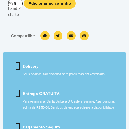
Adicionar ao carrinho
Compartilhe :
Delivery
Seus pedidos são enviados sem problemas em Americana
Entrega GRATUITA
Para Americana, Santa Bárbara D´Oeste e Sumaré. Nas compras
acima de R$ 50,00. Serviços de entrega sujeitos à disponibilidade
Pagamento Seguro