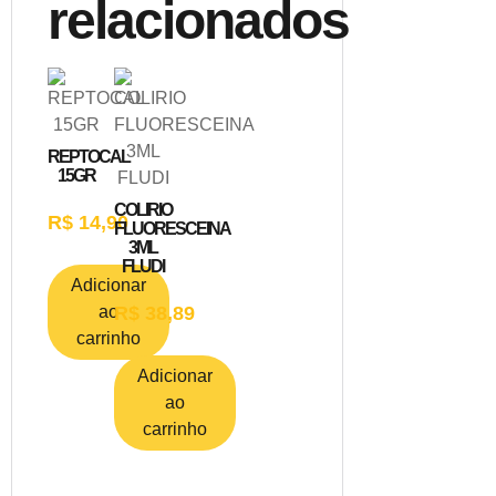
relacionados
REPTOCAL
15GR
COLIRIO
R$
14,90
FLUORESCEINA
3ML
FLUDI
Adicionar
ao
R$
38,89
carrinho
Adicionar
ao
carrinho