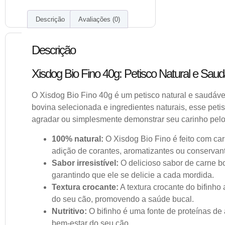
Descrição
Avaliações (0)
Descrição
Xisdog Bio Fino 40g: Petisco Natural e Sa
O Xisdog Bio Fino 40g é um petisco natural e saudável
bovina selecionada e ingredientes naturais, esse pet
agradar ou simplesmente demonstrar seu carinho pelo
100% natural:
O Xisdog Bio Fino é feito com car
adição de corantes, aromatizantes ou conservantes
Sabor irresistível:
O delicioso sabor de carne bo
garantindo que ele se delicie a cada mordida.
Textura crocante:
A textura crocante do bifinho
do seu cão, promovendo a saúde bucal.
Nutritivo:
O bifinho é uma fonte de proteínas de 
bem-estar do seu cão.