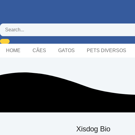
HOME
CÃES
GATOS
PETS DIVERSOS
Xisdog Bio