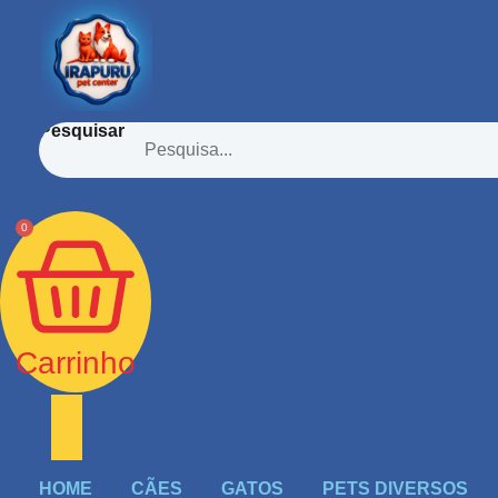
Ir
para
o
conteúdo
Pesquisar
0
Carrinho
HOME
CÃES
GATOS
PETS DIVERSOS