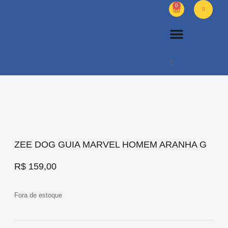
0
PETS DIVERSOS
OUTROS PRODUTOS
SOBRE NÓS
ZEE DOG GUIA MARVEL HOMEM ARANHA G
R$
159,00
Fora de estoque