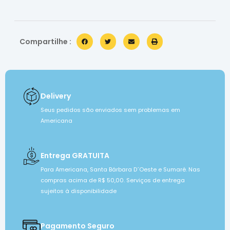
Compartilhe :
Delivery
Seus pedidos são enviados sem problemas em
Americana
Entrega GRATUITA
Para Americana, Santa Bárbara D´Oeste e Sumaré. Nas
compras acima de R$ 50,00. Serviços de entrega
sujeitos à disponibilidade
Pagamento Seguro