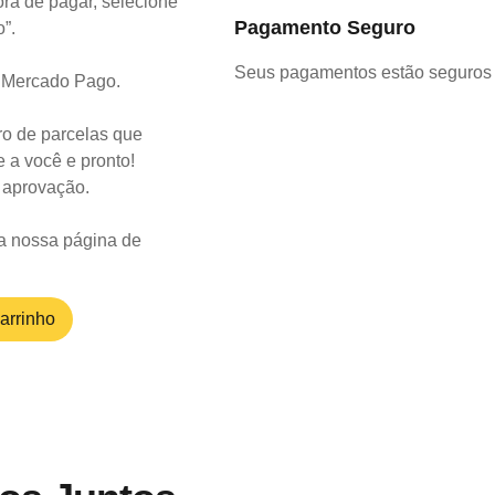
ra de pagar, selecione
Pagamento Seguro
o”.
Seus pagamentos estão seguros 
o Mercado Pago.
o de parcelas que
 a você e pronto!
a aprovação.
a nossa página de
arrinho