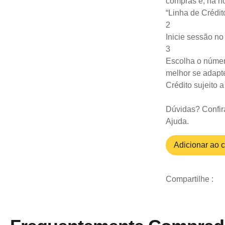
compras e, na ho
“Linha de Crédit
2
Inicie sessão n
3
Escolha o númer
melhor se adapte
Crédito sujeito 
Dúvidas? Confir
Ajuda
.
Adicionar ao c
Compartilhe :