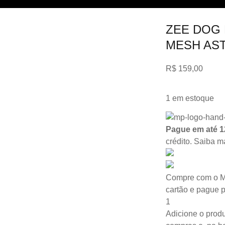
ZEE DOG 
MESH AS
R$
159,00
1 em estoque
Pague em até 1
crédito.
Saiba m
Compre com o M
cartão e pague 
1
Adicione o produ