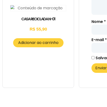
CASA RECICLADA N-01
Nome
*
R$
55,90
E-mail
*
Adicionar ao carrinho
Salva