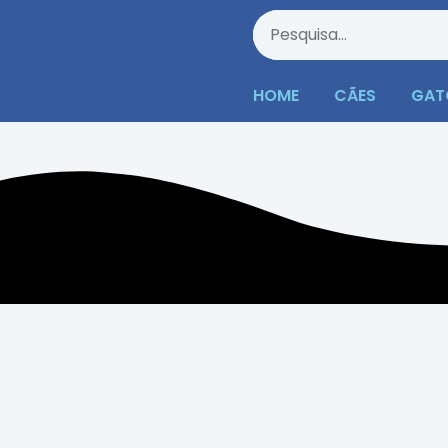
HOME
CÃES
GAT