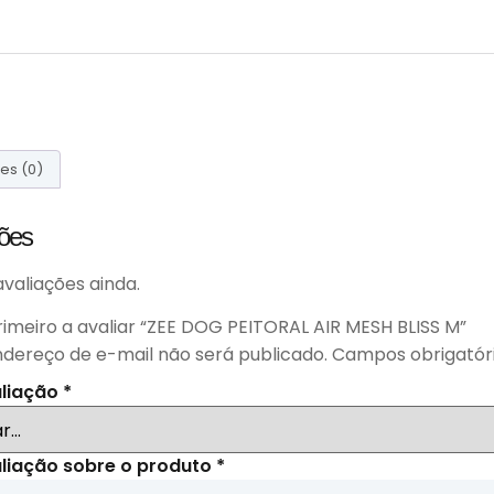
es (0)
ções
valiações ainda.
rimeiro a avaliar “ZEE DOG PEITORAL AIR MESH BLISS M”
ndereço de e-mail não será publicado.
Campos obrigatór
aliação
*
liação sobre o produto
*