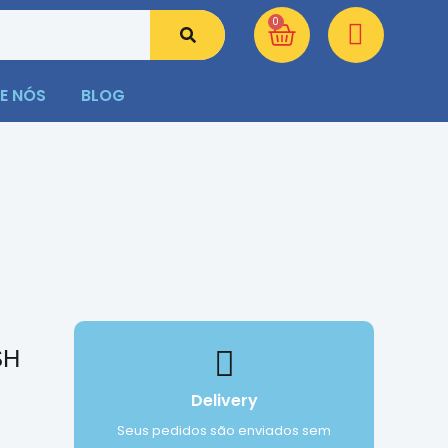
0
E NÓS
BLOG
SH
Delivery
Seus pedidos são enviados sem