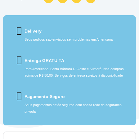
Delivery
Seus pedidos são enviados sem problemas em Americana
Entrega GRATUITA
Para Americana, Santa Bárbara D´Oeste e Sumaré. Nas compras
acima de R$ 50,00. Serviços de entrega sujeitos à disponibilidade
Pagamento Seguro
Seus pagamentos estão seguros com nossa rede de segurança
privada.