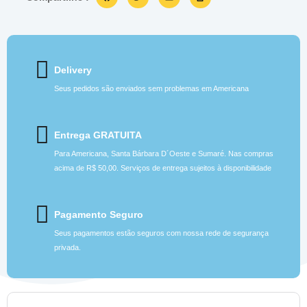
Delivery
Seus pedidos são enviados sem problemas em Americana
Entrega GRATUITA
Para Americana, Santa Bárbara D´Oeste e Sumaré. Nas compras
acima de R$ 50,00. Serviços de entrega sujeitos à disponibilidade
Pagamento Seguro
Seus pagamentos estão seguros com nossa rede de segurança
privada.