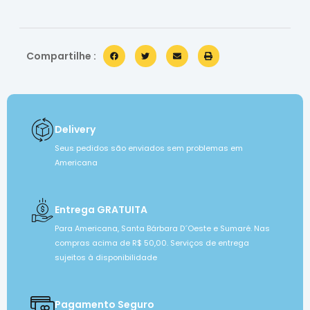
Compartilhe :
Delivery
Seus pedidos são enviados sem problemas em
Americana
Entrega GRATUITA
Para Americana, Santa Bárbara D´Oeste e Sumaré. Nas
compras acima de R$ 50,00. Serviços de entrega
sujeitos à disponibilidade
Pagamento Seguro