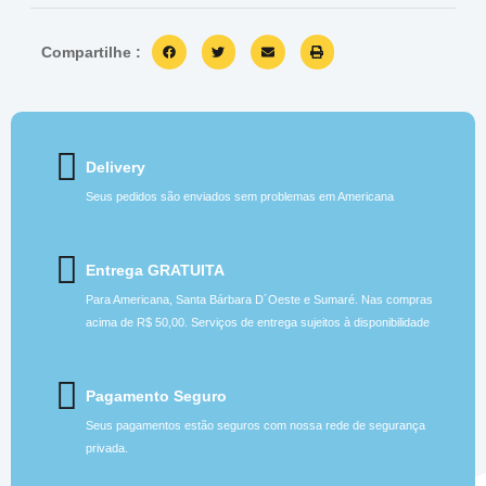
Compartilhe :
Delivery
Seus pedidos são enviados sem problemas em Americana
Entrega GRATUITA
Para Americana, Santa Bárbara D´Oeste e Sumaré. Nas compras
acima de R$ 50,00. Serviços de entrega sujeitos à disponibilidade
Pagamento Seguro
Seus pagamentos estão seguros com nossa rede de segurança
privada.