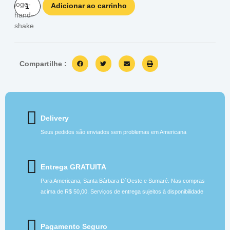
Adicionar ao carrinho
Compartilhe :
Delivery
Seus pedidos são enviados sem problemas em Americana
Entrega GRATUITA
Para Americana, Santa Bárbara D´Oeste e Sumaré. Nas compras
acima de R$ 50,00. Serviços de entrega sujeitos à disponibilidade
Pagamento Seguro