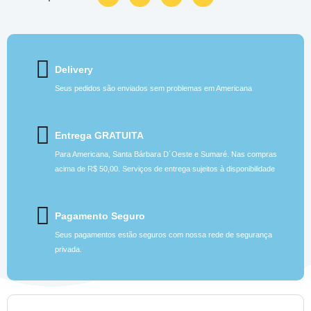
Delivery
Seus pedidos são enviados sem problemas em Americana
Entrega GRATUITA
Para Americana, Santa Bárbara D´Oeste e Sumaré. Nas compras
acima de R$ 50,00. Serviços de entrega sujeitos à disponibilidade
Pagamento Seguro
Seus pagamentos estão seguros com nossa rede de segurança
privada.