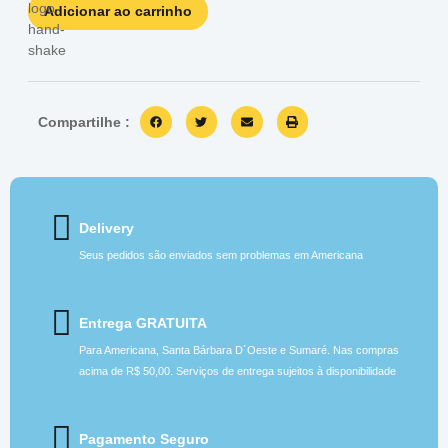
Adicionar ao carrinho
Compartilhe :
Delivery
Seus pedidos são enviados sem problemas em Americana
Entrega GRATUITA
Para Americana, Santa Bárbara D´Oeste e Sumaré. Nas compras
acima de R$ 50,00. Serviços de entrega sujeitos à disponibilidade
Pagamento Seguro