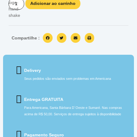
Adicionar ao carrinho
Compartilhe :
Delivery
Seus pedidos são enviados sem problemas em Americana
Entrega GRATUITA
Para Americana, Santa Bárbara D´Oeste e Sumaré. Nas compras
acima de R$ 50,00. Serviços de entrega sujeitos à disponibilidade
Pagamento Seguro