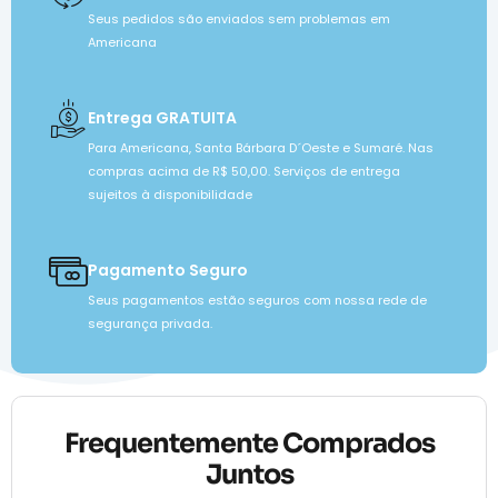
Seus pedidos são enviados sem problemas em
Americana
Entrega GRATUITA
Para Americana, Santa Bárbara D´Oeste e Sumaré. Nas
compras acima de R$ 50,00. Serviços de entrega
sujeitos à disponibilidade
Pagamento Seguro
Seus pagamentos estão seguros com nossa rede de
segurança privada.
Frequentemente Comprados
Juntos