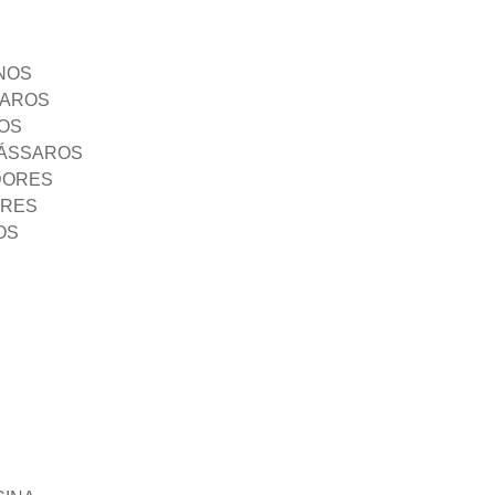
NOS
SAROS
OS
PÁSSAROS
DORES
ORES
OS