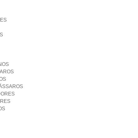
ÃES
S
NOS
SAROS
OS
PÁSSAROS
DORES
ORES
OS