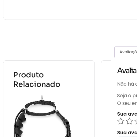
Avaliaçõ
Avali
Produto
Relacionado
Não há a
Seja o 
O seu e
Sua av
Sua ava