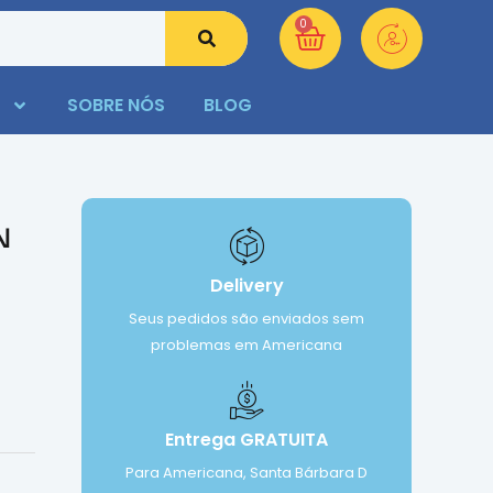
0
SOBRE NÓS
BLOG
N
Delivery
Seus pedidos são enviados sem
problemas em Americana
Entrega GRATUITA
Para Americana, Santa Bárbara D