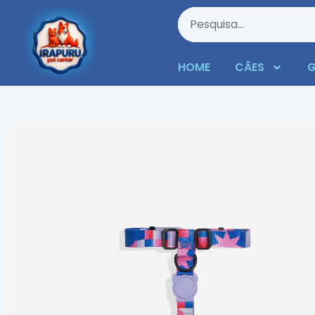
HOME
CÃES
G