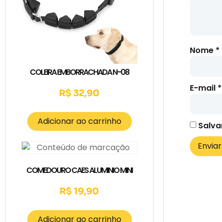
Nome
*
COLEIRA EMBORRACHADA N-08
E-mail
*
R$
32,90
Adicionar ao carrinho
Salva
COMEDOURO CAES ALUMINIO MINI
R$
19,90
Adicionar ao carrinho