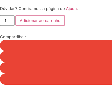
Dúvidas? Confira nossa página de
Ajuda
.
ZEE
Adicionar ao carrinho
DOG
PEITORAL
H
PIXEL
Compartilhe :
G
quantidade