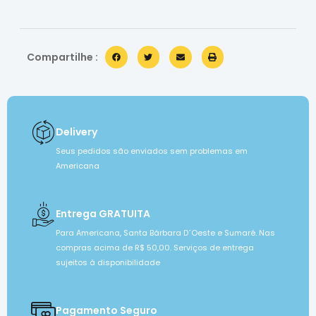
Compartilhe :
Delivery
Seus pedidos são enviados sem problemas em
Americana
Entrega GRATUITA
Para Americana, Santa Bárbara D´Oeste e Sumaré. Nas
compras acima de R$ 50,00. Serviços de entrega
sujeitos à disponibilidade
Pagamento Seguro