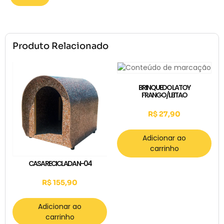
Produto Relacionado
BRINQUEDO LATOY
FRANGO/LEITAO
R$
27,90
Adicionar ao
carrinho
CASA RECICLADA N-04
R$
155,90
Adicionar ao
carrinho