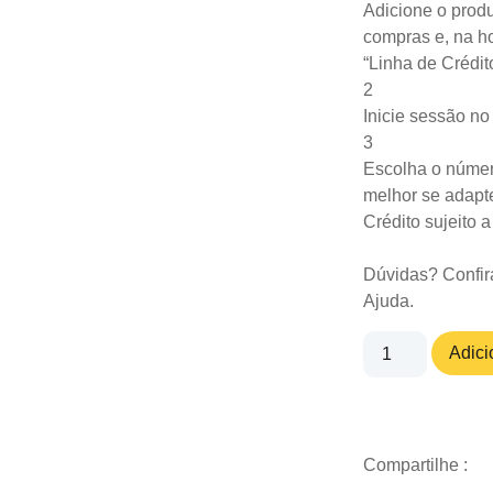
Adicione o produ
compras e, na ho
“Linha de Crédit
2
Inicie sessão n
3
Escolha o númer
melhor se adapte
Crédito sujeito 
Dúvidas? Confir
Ajuda
.
Adici
Compartilhe :