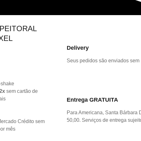
PEITORAL
XEL
Delivery
Seus pedidos são enviados sem
2x
sem cartão de
ais
Entrega GRATUITA
Para Americana, Santa Bárbara 
50,00. Serviços de entrega sujeit
ercado Crédito sem
por mês